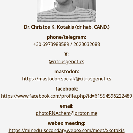
Dr. Christos K. Kotakis (dr hab. CAND.)
phone/telegram:
+30 6973988589 / 2623032088
X:
@citrusgenetics
mastodon:
https://mastodon.social/@citrusgenetics
facebook:
https://www.facebook.com/profile.php?id=61554596222489
email:
photoRNAchem@proton.me
webex meeting:
https://minedu-secondary.webex.com/meet/xkotakis