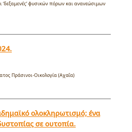
ι ‘δεξαμενές’ φυσικών πόρων και ανανεώσιμων
024.
ατος Πράσινοι-Οικολογία (Αχαΐα)
αδημαϊκό ολοκληρωτισμό; ένα
δυστοπίας σε ουτοπία.