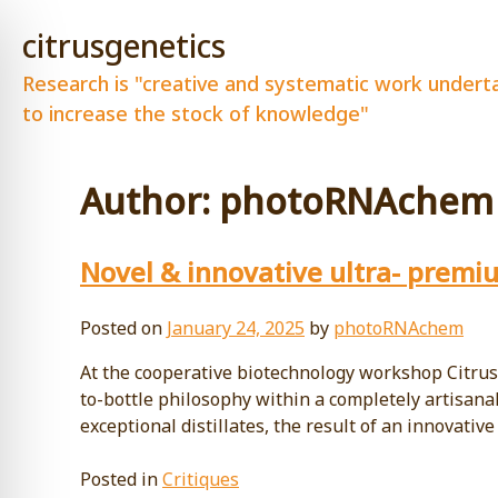
Skip
citrusgenetics
to
content
Research is "creative and systematic work undert
to increase the stock of knowledge"
Author:
photoRNAchem
Novel & innovative ultra- premiu
Posted on
January 24, 2025
by
photoRNAchem
At the cooperative biotechnology workshop CitrusG
to-bottle philosophy within a completely artisana
exceptional distillates, the result of an innovati
Posted in
Critiques